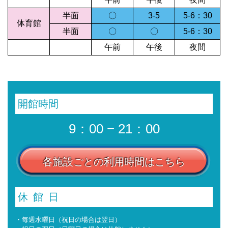
半面
〇
3-5
5-6：30
体育館
半面
〇
〇
5-6：30
午前
午後
夜間
開館時間
9：00 − 21：00
各施設ごとの利用時間はこちら
休館日
・毎週水曜日（祝日の場合は翌日）