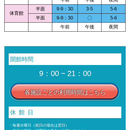
半面
9-9：30
3-5
5-6
体育館
半面
9-9：30
〇
5-6
午前
午後
夜間
開館時間
9：00 − 21：00
各施設ごとの利用時間はこちら
休館日
・毎週水曜日（祝日の場合は翌日）