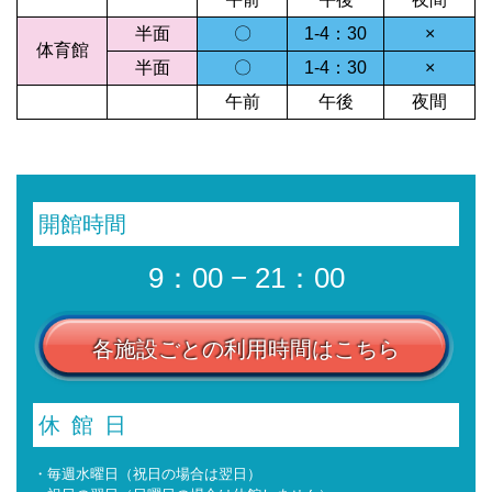
半面
〇
1-4：30
×
体育館
半面
〇
1-4：30
×
午前
午後
夜間
開館時間
9：00 − 21：00
各施設ごとの利用時間はこちら
休館日
・毎週水曜日（祝日の場合は翌日）