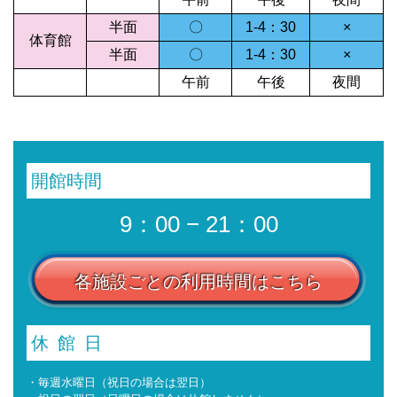
半面
〇
1-4：30
×
体育館
半面
〇
1-4：30
×
午前
午後
夜間
開館時間
9：00 − 21：00
各施設ごとの利用時間はこちら
休館日
・毎週水曜日（祝日の場合は翌日）