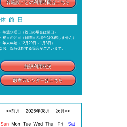
各施設ごとの利用時間はこちら
休館日
・毎週水曜日（祝日の場合は翌日）
・祝日の翌日（日曜日の場合は休館しません）
・年末年始（12月29日～1月3日）
なお、臨時休館する場合がございます。
施設利用状況
教室カレンダーはこちら
<<前月
2026
年
08
月
次月>>
Sun
Mon
Tue
Wed
Thu
Fri
Sat