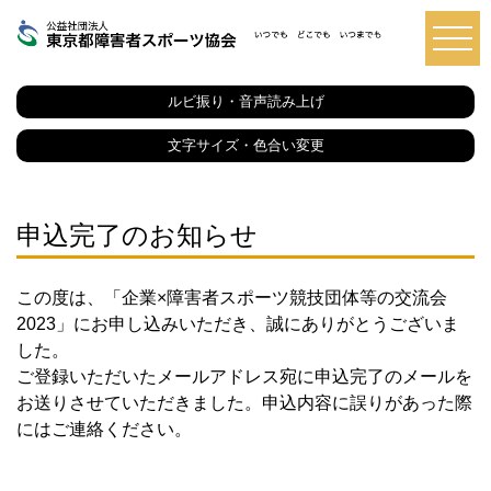
東
京
都
ルビ振り・音声読み上げ
障
害
者
文字サイズ・色合い変更
ス
ポ
ー
ツ
協
申込完了のお知らせ
会
この度は、「企業×障害者スポーツ競技団体等の交流会
2023」にお申し込みいただき、誠にありがとうございま
した。
ご登録いただいたメールアドレス宛に申込完了のメールを
お送りさせていただきました。申込内容に誤りがあった際
にはご連絡ください。