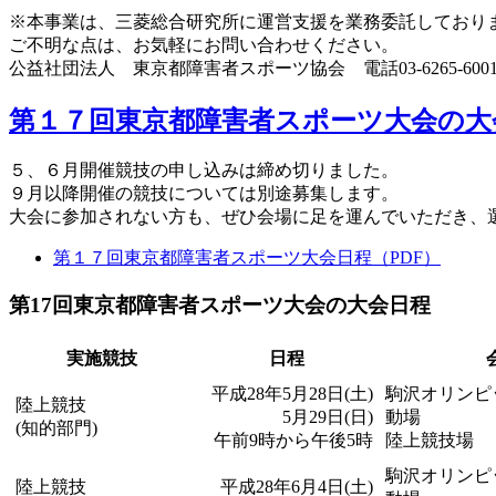
※本事業は、三菱総合研究所に運営支援を業務委託しており
ご不明な点は、お気軽にお問い合わせください。
公益社団法人 東京都障害者スポーツ協会 電話03-6265-60
第１７回東京都障害者スポーツ大会の大
５、６月開催競技の申し込みは締め切りました。
９月以降開催の競技については別途募集します。
大会に参加されない方も、ぜひ会場に足を運んでいただき、
第１７回東京都障害者スポーツ大会日程（PDF）
第17回東京都障害者スポーツ大会の大会日程
実施競技
日程
平成28年5月28日(土)
駒沢オリンピ
陸上競技
5月29日(日)
動場
(知的部門)
午前9時から午後5時
陸上競技場
駒沢オリンピ
陸上競技
平成28年6月4日(土)