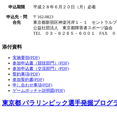
申込期限
平成２８年６月２０日（月）必着
申込先・問
〒162-0823
合先
東京都新宿区神楽河岸１－１ セントラルプ
公益社団法人 東京都障害者スポーツ協会
TEL ０３－６２６５－６００１ FAX 
添付資料
実施要領(PDF)
参加申込書（競技部門）(PDF)
参加申込書（交流部門）(PDF)
誓約事項(PDF)
参加誓約書(PDF)
申し合わせ事項(PDF)
ゲームボッチャ説明図(PDF)
東京都 パラリンピック選手発掘プログ