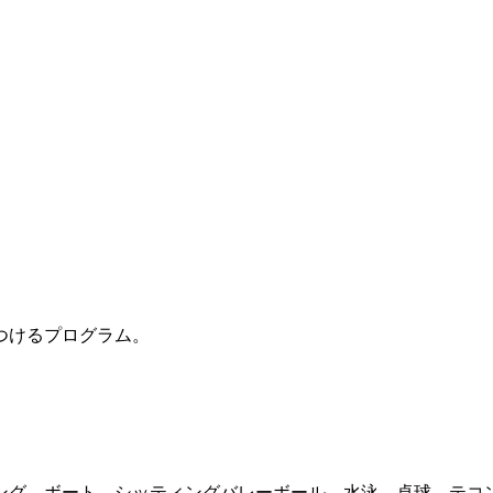
つけるプログラム。
ング、ボート、シッティングバレーボール、水泳、卓球、テコ