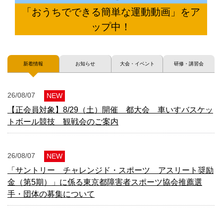
「おうちでできる簡単な運動動画」をア
ップ中！
新着情報
お知らせ
大会・イベント
研修・講習会
26/08/07
【正会員対象】8/29（土）開催 都大会 車いすバスケッ
トボール競技 観戦会のご案内
26/08/07
「サントリー チャレンジド・スポーツ アスリート奨励
金（第5期）」に係る東京都障害者スポーツ協会推薦選
手・団体の募集について