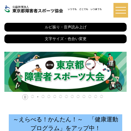
東
京
都
ルビ振り・音声読み上げ
障
害
者
文字サイズ・色合い変更
ス
ポ
ー
ツ
協
会
～えらべる！かんたん！～ 「健康運動
プログラム」をアップ中！