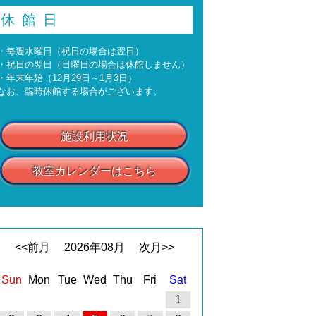
休館日
・毎週水曜日（祝日の場合は翌日）
・祝日の翌日（日曜日の場合は休館しません）
・年末年始（12月29日～1月3日）
なお、臨時休館する場合がございます。
施設利用状況
教室カレンダーはこちら
<<前月
2026
年
08
月
次月>>
Sun
Mon
Tue
Wed
Thu
Fri
Sat
1