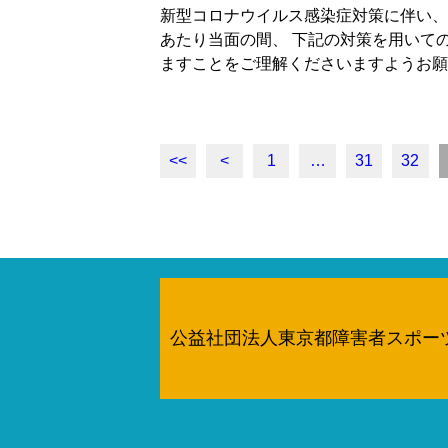
新型コロナウイルス感染症対策に伴い、
あたり当面の間、 下記の対策を用いて
ますことをご理解くださいますようお願
<<
<
1
…
31
32
公益社団法人東京都障害者スポー