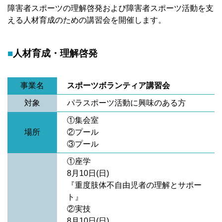
障害者スポーツの理解啓発および障害者スポーツ活動を支
える人材育成のための講習会を開催します。
人材育成・理解啓発
事業名
スポーツボランティア講習会
対象
パラスポーツ活動に興味のある方
①集会室
場所
②プール
③プール
①座学
8月10日(日)
『重度肢体不自由児者の理解とサポー
ト』
②実技
8月10日(日)