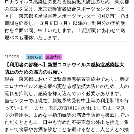
ロナウイルス感染症の更なる感染拡大防止のため、東京都
の決定を受け、東京都障害者総合スポーツセンター（北
区）、東京都多摩障害者スポーツセンター（国立市）では
期間を延長し、 ３月８日（月）以降のご利用分の予約受
付を当面の間、中止いたします。 上記期間にあわせて送
迎バスも運休いたします。
21/02/25
お知らせ
施設情報
【利用者の皆様へ】新型コロナウイルス感染症感染拡大
防止のための協力のお願い
現在、東京都においては緊急事態措置実施中であり、新型
コロナウイルス感染症の更なる感染拡大防止のため、人の
流れを抑制し、感染を抑え込んでいく必要があります。
当センターでは現在、新規予約受付中止等の利用制限を行
っています。 また、都民の皆様におかれましては、マス
クの着用やこまめな手指消毒等の感染予防策を徹底してい
ただくとともに、日中も含めた不要不急の外出を控え、集
まって食事やお酒を飲むことを避けるなど、人と人との接